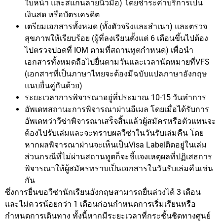
ใบหน้า และสแกนลายนิ้วมือ) โดยชำระค่าบริการเป็น
เงินสด หรือบัตรเครดิต
เตรียมเอกสารทั้งหมด (ทั้งตัวจริงและสำเนา) และตรวจ
สุขภาพให้เรียบร้อย (ผู้ที่ลงเรียนตั้งแต่ 6 เดือนขึ้นไปต้อง
ไปตรวจปอดที่ IOM ตามที่สถานทูตกำหนด) เพื่อนำ
เอกสารทั้งหมดถือไปยื่นตามวันและเวลานัดหมายที่VFS
(เอกสารที่เป็นภาษาไทยจะต้องมีฉบับแปลภาษาอังกฤษ
แนบยื่นคู่กันด้วย)
ระยะเวลาการพิจารณาอยู่ที่ประมาณ 10-15 วันทำการ
อัพเดทสถานะการพิจารณาผ่านอีเมล โดยเมื่อได้รับการ
อัพเดทว่าวีซ่าพิจารณาเสร็จสิ้นแล้วผู้สมัครหรือตัวแทนจะ
ต้องไปรับเล่มและจะทราบผลวีซ่าในวันรับเล่มคืน โดย
หากผลพิจารณาผ่านจะเห็นเป็นVisa Labelติดอยู่ในเล่ม
ส่วนกรณีที่ไม่ผ่านสถานทูตก็จะชี้แจงเหตุผลที่ปฏิเสธการ
พิจารณาให้ผู้สมัครทราบเป็นเอกสารในวันรับเล่มคืนเช่น
กัน
ซึ่งการยื่นขอวีซ่านักเรียนอังกฤษสามารถยื่นล่วงได้ 3 เดือน
และไม่ควรน้อยกว่า 1 เดือนก่อนกำหนดการเริ่มเรียนหรือ
กำหนดการเดินทาง ทั้งนี้หากมีระยะเวลาที่กระชั้นชิดทางศูนย์