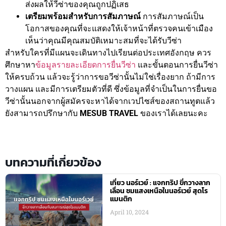
ส่งผลให้วีซ่าของคุณถูกปฏิเสธ
เตรียมพร้อมสำหรับการสัมภาษณ์
การสัมภาษณ์เป็น
โอกาสของคุณที่จะแสดงให้เจ้าหน้าที่ตรวจคนเข้าเมือง
เห็นว่าคุณมีคุณสมบัติเหมาะสมที่จะได้รับวีซ่า
สำหรับใครที่มีแผนจะเดินทางไปเรียนต่อประเทศอังกฤษ ควร
ศึกษาหา
ข้อมูลรายละเอียดการยื่นวีซ่า
และขั้นตอนการยื่นวีซ่า
ให้ครบถ้วน แล้วจะรู้ว่าการขอวีซ่านั้นไม่ใช่เรื่องยาก ถ้ามีการ
วางแผน และมีการเตรียมตัวที่ดี ซึ่งข้อมูลที่จำเป็นในการยื่นขอ
วีซ่านั้นนอกจากผู้สมัครจะหาได้จากเวปไซส์ของสถานทูตแล้ว
ยังสามารถปรึกษากับ
MESUB TRAVEL
ของเราได้เลยนะคะ
บทความที่เกี่ยวข้อง
เที่ยว นอร์เวย์ : แจกทริป ขี่กวางลาก
เลื่อน ชมแสงเหนือในนอร์เวย์ สุดโร
แมนติก
April 10, 2024