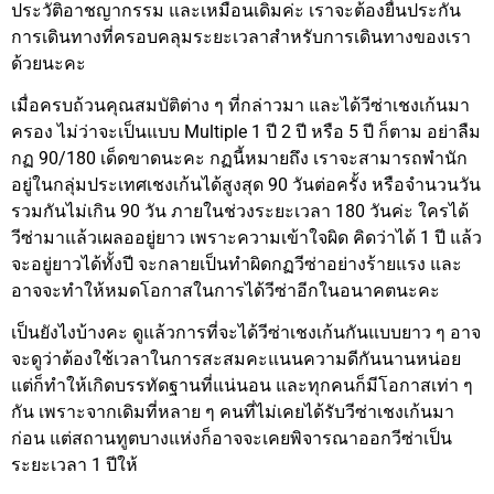
ประวัติอาชญากรรม และเหมือนเดิมค่ะ เราจะต้องยื่นประกัน
การเดินทางที่ครอบคลุมระยะเวลาสำหรับการเดินทางของเรา
ด้วยนะคะ
เมื่อครบถ้วนคุณสมบัติต่าง ๆ ที่กล่าวมา และได้วีซ่าเชงเก้นมา
ครอง ไม่ว่าจะเป็นแบบ Multiple 1 ปี 2 ปี หรือ 5 ปี ก็ตาม อย่าลืม
กฏ 90/180 เด็ดขาดนะคะ กฏนี้หมายถึง เราจะสามารถพำนัก
อยู่ในกลุ่มประเทศเชงเก้นได้สูงสุด 90 วันต่อครั้ง หรือจำนวนวัน
รวมกันไม่เกิน 90 วัน ภายในช่วงระยะเวลา 180 วันค่ะ ใครได้
วีซ่ามาแล้วเผลออยู่ยาว เพราะความเข้าใจผิด คิดว่าได้ 1 ปี แล้ว
จะอยู่ยาวได้ทั้งปี จะกลายเป็นทำผิดกฏวีซ่าอย่างร้ายแรง และ
อาจจะทำให้หมดโอกาสในการได้วีซ่าอีกในอนาคตนะคะ
เป็นยังไงบ้างคะ ดูแล้วการที่จะได้วีซ่าเชงเก้นกันแบบยาว ๆ อาจ
จะดูว่าต้องใช้เวลาในการสะสมคะแนนความดีกันนานหน่อย
แต่ก็ทำให้เกิดบรรทัดฐานที่แน่นอน และทุกคนก็มีโอกาสเท่า ๆ
กัน เพราะจากเดิมที่หลาย ๆ คนที่ไม่เคยได้รับวีซ่าเชงเก้นมา
ก่อน แต่สถานทูตบางแห่งก็อาจจะเคยพิจารณาออกวีซ่าเป็น
ระยะเวลา 1 ปีให้